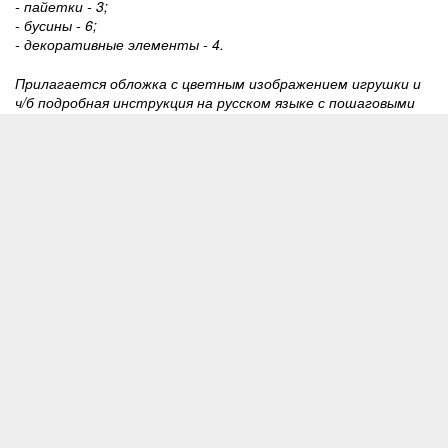
- пайетки - 3;
- бусины - 6;
- декоративные элементы - 4.
Прилагается обложка с цветным изображением игрушки и
ч/б подробная инструкция на русском языке с пошаговыми
фото этапов сборки.
17 записей
info@filigris.ru
Магазин
Блог
Корзина
RSS
Оформить заказ
Новости