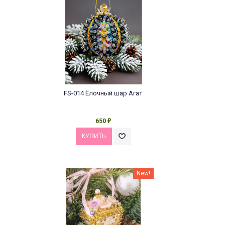
FS-014 Ёлочный шар Агат
650
₽
New!