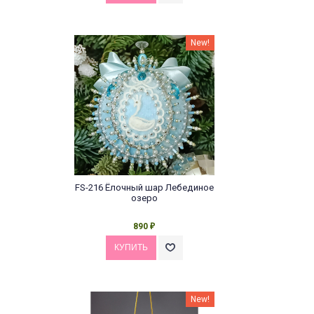
New!
FS-216 Ёлочный шар Лебединое
озеро
890
₽
New!