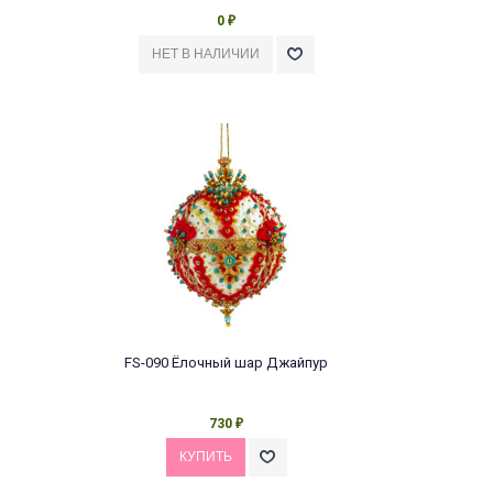
0
₽
FS-090 Ёлочный шар Джайпур
730
₽