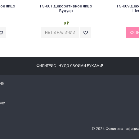
ое яйцо
FS-001 Декоративное яйцо
FS-009 Дек
Будуар
Ше
0
₽
ФИЛИГРИС - ЧУДО СВОИМИ РУКАМИ!
ИЯ
оду
© 2024 Филигрис - офици