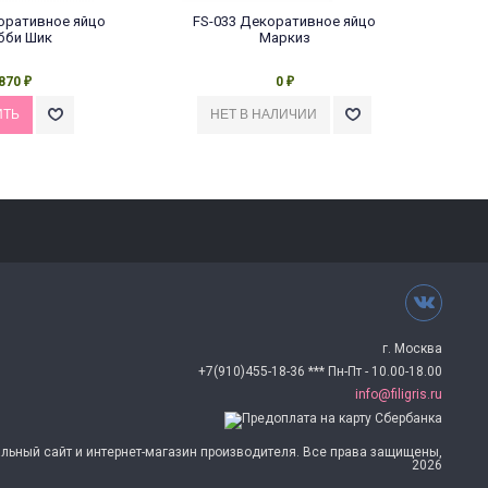
оративное яйцо
FS-033 Декоративное яйцо
FS-
бби Шик
Маркиз
870
0
₽
₽
г. Москва
+7(910)455-18-36 *** Пн-Пт - 10.00-18.00
info@filigris.ru
альный сайт и интернет-магазин производителя. Все права защищены,
2026