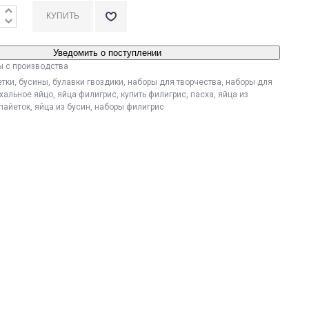
Уведомить о поступлении
ы с производства
етки
,
бусины
,
булавки гвоздики
,
наборы для творчества
,
наборы для
хальное яйцо
,
яйца филигрис
,
купить филигрис
,
пасха
,
яйца из
 пайеток
,
яйца из бусин
,
наборы филигрис