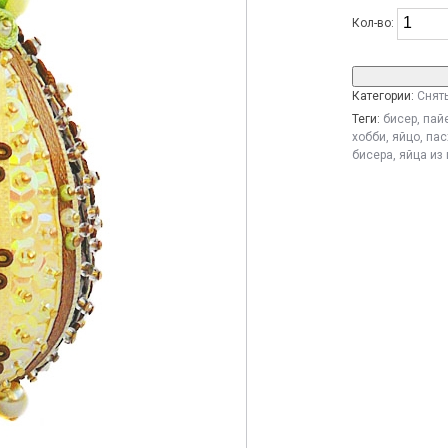
Кол-во:
Категории:
Снят
Теги:
бисер
,
пай
хобби
,
яйцо
,
пас
бисера
,
яйца из