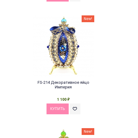
New!
FS-214 Декоративное яйцо
Империя
1 100
₽
New!