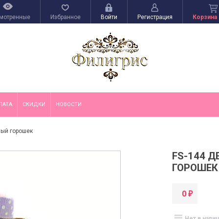
мотренные
Избранное
Войти
Регистрация
Корзина 
ЛАТА
СКИДКИ
НОВОСТИ
ный горошек
FS-144 
ГОРОШЕК
0
₽
Нет в нали