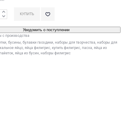
Уведомить о поступлении
ы с производства
етки
,
бусины
,
булавки гвоздики
,
наборы для творчества
,
наборы для
хальное яйцо
,
яйца филигрис
,
купить филигрис
,
пасха
,
яйца из
 пайеток
,
яйца из бусин
,
наборы филигрис