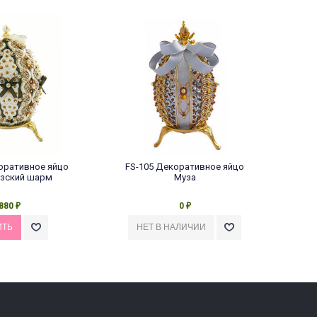
оративное яйцо
FS-105 Декоративное яйцо
FS-
зский шарм
Муза
880
0
₽
₽