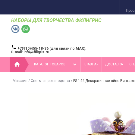
Прос
НАБОРЫ ДЛЯ ТВОРЧЕСТВА ФИЛИГРИС
+7(910)455-18-36 (для связи по MAX).
E-mail: info@filigris.ru
КАТАЛОГ ТОВАРОВ
ГЛАВНАЯ
ДОСТАВКА
ОП
Магазин
/
Сняты с производства
/
FS-144 Декоративное яйцо Винтаж