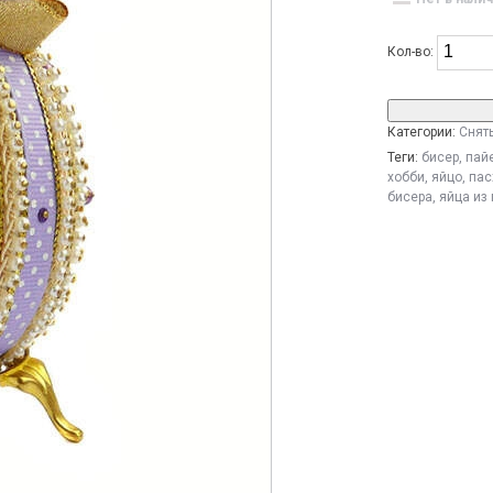
Кол-во:
Категории:
Снят
Теги:
бисер
,
пай
хобби
,
яйцо
,
пас
бисера
,
яйца из