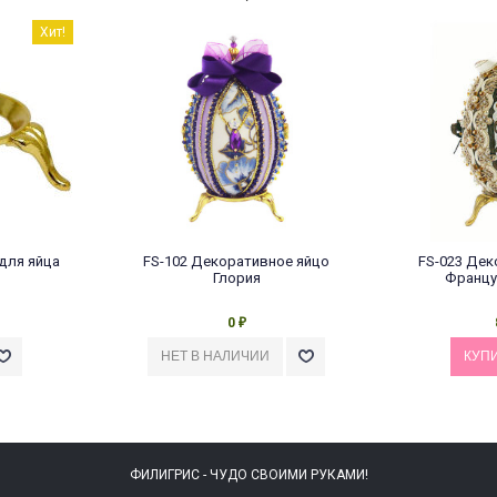
Хит!
для яйца
FS-102 Декоративное яйцо
FS-023 Дек
Глория
Францу
0
₽
ФИЛИГРИС - ЧУДО СВОИМИ РУКАМИ!