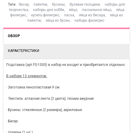
Теги:
бисер
,
пайетки
,
бусины
,
булавки гвоздики
,
наборы для
творчества
,
наборы для хобби
,
яйцо
,
пасхальное яйцо
,
яйца
филигрис
,
купить филигрис
,
пасха
,
яйца из бисера
,
яйца из
пайеток
,
яйца из бусин
,
наборы филигрис
ОБЗОР
ХАРАКТЕРИСТИКИ
Подставка (арт.FS-1000) в набор не входит и приобретается отдельно.
В наборе 13 элементов:
·
Заготовка пенопластовая 9 см.
·
Текстиль: атласная лента (2 цвета), тесьма ажурная.
·
Бусины: стеклянные (2 размера), акриловые.
·
Бисер.
·
Шляпки (1 шт.)